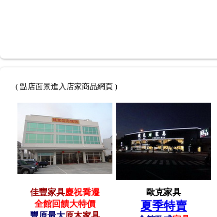
( 點店面景進入店家商品網頁 )
佳豐家具
慶祝喬遷
歐克家具
全館回饋大特價
夏季特賣
豐原最大
原木家具