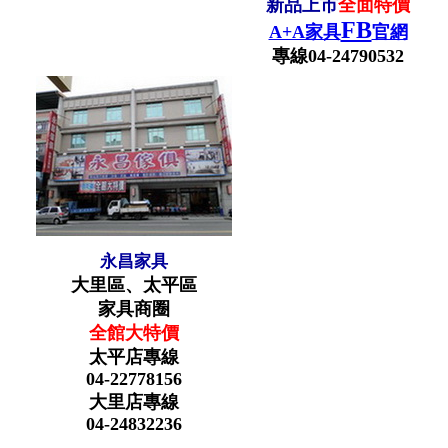
新品上市
全面特價
FB
A+A家具
官網
專線04-24790532
永昌家具
大里區、太平區
家具商圈
全館大特價
太平店專線
04-22778156
大里店專線
04-24832236