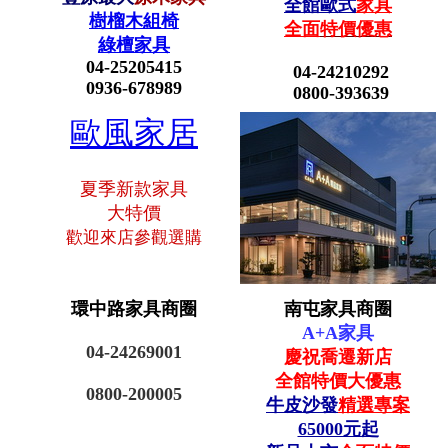
全館歐式
家具
樹榴木組椅
全面
特價優惠
綠檀家具
04-25205415
04-24210292
0936-678989
0800-393639
歐風家居
夏季新款家具
大特價
歡迎來店參觀選購
環中路家具商圈
南屯家具商圈
A+A家具
04-24269001
慶祝喬遷新店
全館
特價大優惠
0800-200005
牛皮沙發
精選專案
65000元起