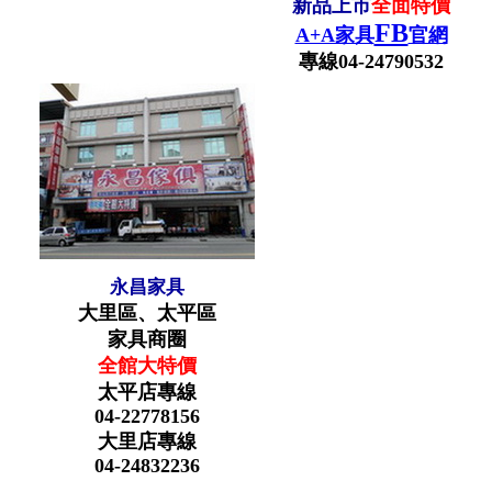
新品上市
全面特價
FB
A+A家具
官網
專線04-24790532
永昌家具
大里區、太平區
家具商圈
全館大特價
太平店專線
04-22778156
大里店專線
04-24832236