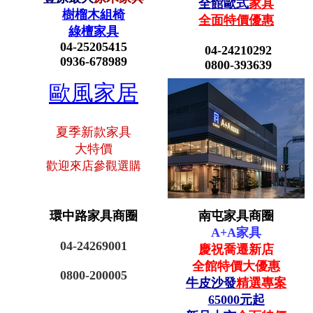
全館歐式
家具
樹榴木組椅
全面
特價優惠
綠檀家具
04-25205415
04-24210292
0936-678989
0800-393639
歐風家居
夏季新款家具
大特價
歡迎來店參觀選購
環中路家具商圈
南屯家具商圈
A+A家具
04-24269001
慶祝喬遷新店
全館
特價大優惠
0800-200005
牛皮沙發
精選專案
65000元起