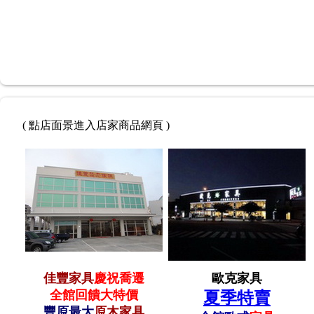
( 點店面景進入店家商品網頁 )
佳豐家具
慶祝喬遷
歐克家具
全館回饋大特價
夏季特賣
豐原最大
原木家具