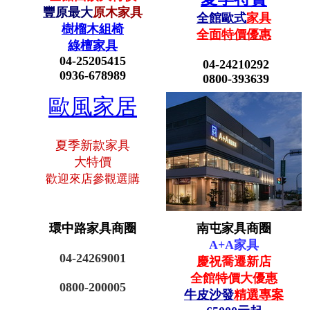
豐原最大
原木家具
全館歐式
家具
樹榴木組椅
全面
特價優惠
綠檀家具
04-25205415
04-24210292
0936-678989
0800-393639
歐風家居
夏季新款家具
大特價
歡迎來店參觀選購
環中路家具商圈
南屯家具商圈
A+A家具
04-24269001
慶祝喬遷新店
全館
特價大優惠
0800-200005
牛皮沙發
精選專案