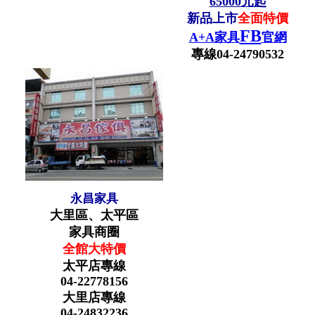
65000元起
新品上市
全面特價
FB
A+A家具
官網
專線04-24790532
永昌家具
大里區、太平區
家具商圈
全館大特價
太平店專線
04-22778156
大里店專線
04-24832236