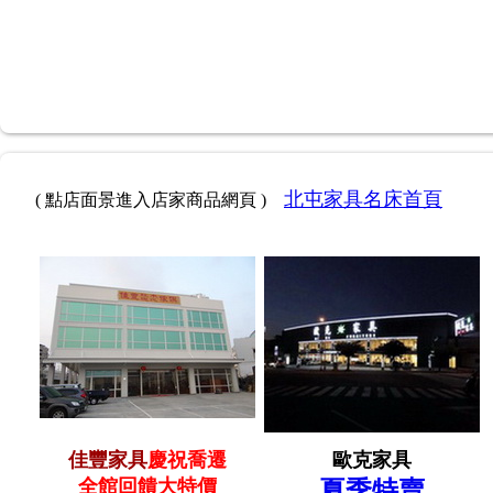
北屯家具名床首頁
( 點店面景進入店家商品網頁 )
佳豐家具
慶祝喬遷
歐克家具
全館回饋大特價
夏季特賣