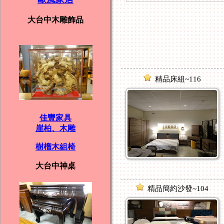
大台中木雕飾品
精品床組~116
佳豐家具
崖柏、木雕
樹榴木組椅
大台中神桌
精品簡約沙發~104