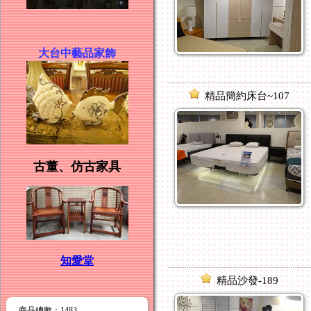
大台中藝品家飾
精品簡約床台~107
古董、仿古
家具
知愛堂
精品沙發-189
商品總數
：1483