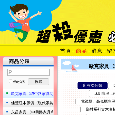
歐克家具〈
搜尋
僅此分類
所有次分類
床組專區...9
歐克家具〈環中路家具商圈〉
...576
電視櫃、高低櫃專區..
佳豐紅木傢俱〈現代家具名床
...196
鄉村系列實木桌椅.
永昌家具 〈中興路家具商圈
...145