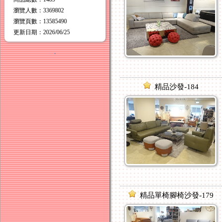
瀏覽人數
：
3369802
瀏覽頁數
：
13585490
更新日期
：2026/06/25
．
精品沙發-184
精品單椅腳椅沙發-179