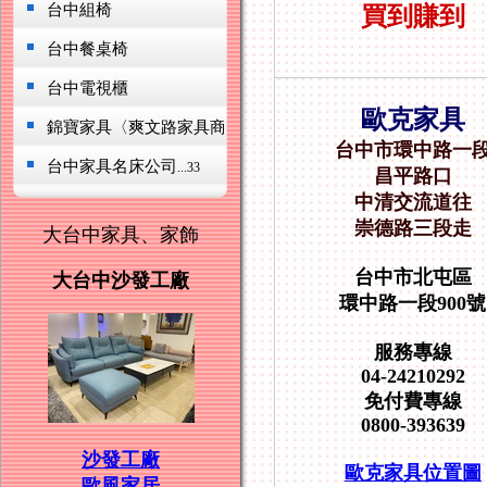
台中組椅
買到賺到
台中餐桌椅
台中電視櫃
歐克家具
錦寶家具〈爽文路家具商圈
...230
台中市環中路一
台中家具名床公司
...33
昌平路口
中清交流道往
崇德路三段走
大台中家具、家飾
台中市北屯區
大台中沙發工廠
環中路一段900號
服務專線
04-24210292
免付費專線
0800-393639
沙發工廠
歐克家具位置圖
歐風家居