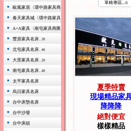
單椅專區...6
歐風家居〈環中路家具商圈〉
...19
春天家具城〈環中路家具商圈〉
...75
A+A家具〈南屯家具商圈〉
...73
豐原家具名床
...30
北屯家具名床
...46
大里家具名床
...20
南屯家具名床
...40
太平家具名床
夏季特賣
烏日家具名床
現場
精品家
台中床墊名床
降降降
台中沙發
絕對便宜
台中床組
樣樣精品