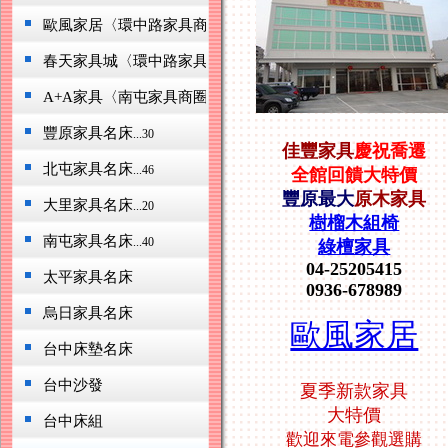
歐風家居〈環中路家具商圈〉
...19
春天家具城〈環中路家具商圈〉
...75
A+A家具〈南屯家具商圈〉
...73
豐原家具名床
...30
佳豐家具
慶祝喬遷
北屯家具名床
...46
全館回饋大特價
豐原最大
原木家具
大里家具名床
...20
樹榴木組椅
南屯家具名床
...40
綠檀家具
04-25205415
太平家具名床
0936-678989
烏日家具名床
歐風家居
台中床墊名床
台中沙發
夏季新款家具
大特價
台中床組
歡迎來電參觀選購