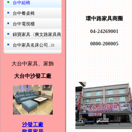
台中組椅
台中餐桌椅
環中路家具商圈
台中電視櫃
04-24269001
錦寶家具〈爽文路家具商圈
...230
0800-200005
台中家具名床公司
...33
大台中家具、家飾
大台中沙發工廠
沙發工廠
歐風家居