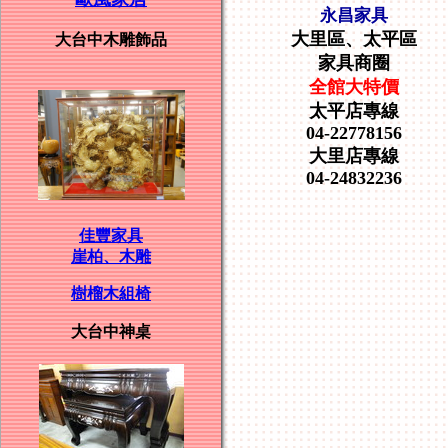
永昌家具
大里區、太平區
大台中木雕飾品
家具商圈
全館大特價
太平店專線
04-22778156
大里店專線
04-24832236
佳豐家具
崖柏、木雕
樹榴木組椅
大台中神桌