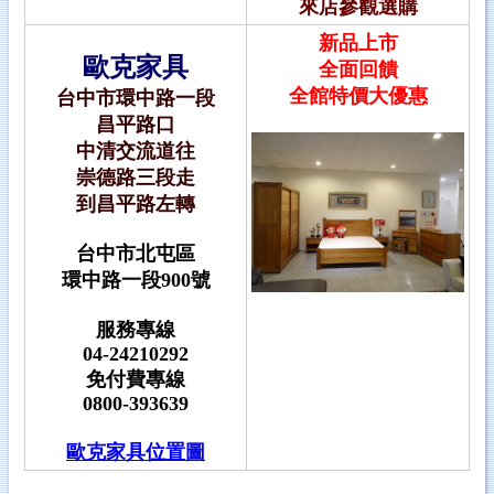
來店參觀選購
新品上市
歐克家具
全面回饋
全館
特價大優惠
台中市環中路一段
昌平路口
中清交流道往
崇德路三段走
到昌平路左轉
台中市北屯區
環中路一段900號
服務專線
04-24210292
免付費專線
0800-393639
歐克家具位置圖