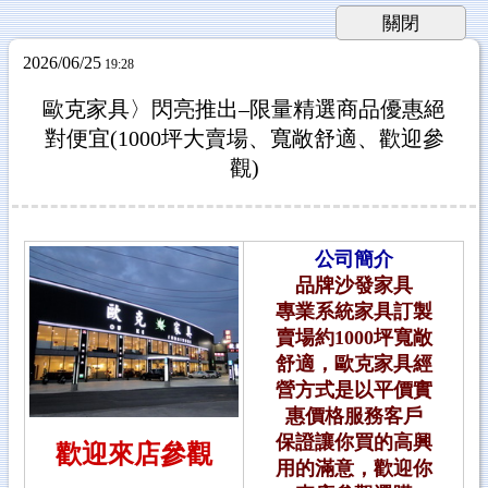
2026/06/25
19:28
歐克家具〉閃亮推出–限量精選商品優惠絕
對便宜(1000坪大賣場、寬敞舒適、歡迎參
觀)
公司簡介
品牌沙發家具
專業系統家具訂製
賣場約1000坪寬敞
舒適，歐克家具經
營方式是以平價實
惠價格服務客戶
保證讓你買的高興
歡迎來店參觀
用的滿意，歡迎你